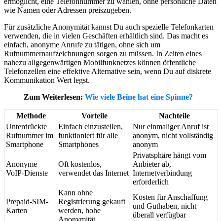
ermöglicht, eine Telefonnummer zu wählen, ohne persönliche Daten
wie Namen oder Adressen preiszugeben.
Für zusätzliche Anonymität kannst Du auch spezielle Telefonkarten
verwenden, die in vielen Geschäften erhältlich sind. Das macht es
einfach, anonyme Anrufe zu tätigen, ohne sich um
Rufnummernaufzeichnungen sorgen zu müssen. In Zeiten eines
nahezu allgegenwärtigen Mobilfunknetzes können öffentliche
Telefonzellen eine effektive Alternative sein, wenn Du auf diskrete
Kommunikation Wert legst.
Zum Weiterlesen:
Wie viele Beine hat eine Spinne?
Methode
Vorteile
Nachteile
Unterdrückte
Einfach einzustellen,
Nur einmaliger Anruf ist
Rufnummer im
funktioniert für alle
anonym, nicht vollständig
Smartphone
Smartphones
anonym
Privatsphäre hängt vom
Anonyme
Oft kostenlos,
Anbieter ab,
VoIP-Dienste
verwendet das Internet
Internetverbindung
erforderlich
Kann ohne
Kosten für Anschaffung
Prepaid-SIM-
Registrierung gekauft
und Guthaben, nicht
Karten
werden, hohe
überall verfügbar
Anonymität