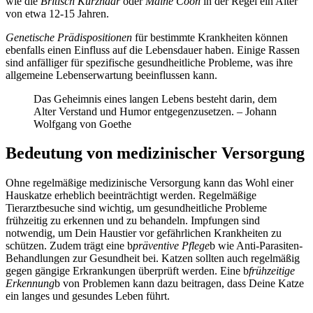
wie die
Britisch Kurzhaar
oder
Maine Coon
in der Regel ein Alter
von etwa 12-15 Jahren.
Genetische Prädispositionen
für bestimmte Krankheiten können
ebenfalls einen Einfluss auf die Lebensdauer haben. Einige Rassen
sind anfälliger für spezifische gesundheitliche Probleme, was ihre
allgemeine Lebenserwartung beeinflussen kann.
Das Geheimnis eines langen Lebens besteht darin, dem
Alter Verstand und Humor entgegenzusetzen. – Johann
Wolfgang von Goethe
Bedeutung von medizinischer Versorgung
Ohne regelmäßige medizinische Versorgung kann das Wohl einer
Hauskatze erheblich beeinträchtigt werden. Regelmäßige
Tierarztbesuche sind wichtig, um gesundheitliche Probleme
frühzeitig zu erkennen und zu behandeln. Impfungen sind
notwendig, um Dein Haustier vor gefährlichen Krankheiten zu
schützen. Zudem trägt eine b
präventive Pflege
b wie Anti-Parasiten-
Behandlungen zur Gesundheit bei. Katzen sollten auch regelmäßig
gegen gängige Erkrankungen überprüft werden. Eine b
frühzeitige
Erkennung
b von Problemen kann dazu beitragen, dass Deine Katze
ein langes und gesundes Leben führt.