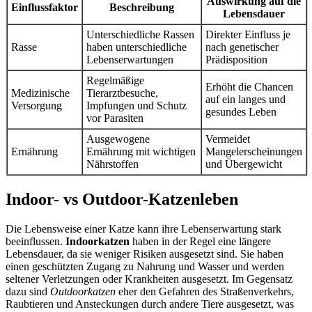
Auswirkung auf die
Einflussfaktor
Beschreibung
Lebensdauer
Unterschiedliche Rassen
Direkter Einfluss je
Rasse
haben unterschiedliche
nach genetischer
Lebenserwartungen
Prädisposition
Regelmäßige
Erhöht die Chancen
Medizinische
Tierarztbesuche,
auf ein langes und
Versorgung
Impfungen und Schutz
gesundes Leben
vor Parasiten
Ausgewogene
Vermeidet
Ernährung
Ernährung mit wichtigen
Mangelerscheinungen
Nährstoffen
und Übergewicht
Indoor- vs Outdoor-Katzenleben
Die Lebensweise einer Katze kann ihre Lebenserwartung stark
beeinflussen.
Indoorkatzen
haben in der Regel eine längere
Lebensdauer, da sie weniger Risiken ausgesetzt sind. Sie haben
einen geschützten Zugang zu Nahrung und Wasser und werden
seltener Verletzungen oder Krankheiten ausgesetzt. Im Gegensatz
dazu sind
Outdoorkatzen
eher den Gefahren des Straßenverkehrs,
Raubtieren und Ansteckungen durch andere Tiere ausgesetzt, was