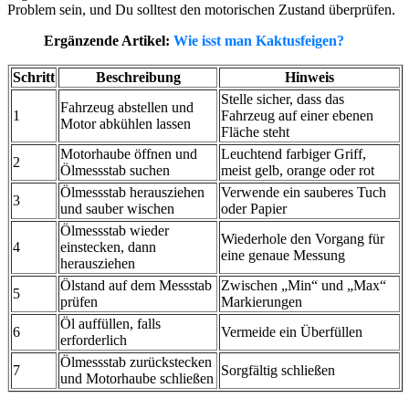
Problem sein, und Du solltest den motorischen Zustand überprüfen.
Ergänzende Artikel:
Wie isst man Kaktusfeigen?
Schritt
Beschreibung
Hinweis
Stelle sicher, dass das
Fahrzeug abstellen und
1
Fahrzeug auf einer ebenen
Motor abkühlen lassen
Fläche steht
Motorhaube öffnen und
Leuchtend farbiger Griff,
2
Ölmessstab suchen
meist gelb, orange oder rot
Ölmessstab herausziehen
Verwende ein sauberes Tuch
3
und sauber wischen
oder Papier
Ölmessstab wieder
Wiederhole den Vorgang für
4
einstecken, dann
eine genaue Messung
herausziehen
Ölstand auf dem Messstab
Zwischen „Min“ und „Max“
5
prüfen
Markierungen
Öl auffüllen, falls
6
Vermeide ein Überfüllen
erforderlich
Ölmessstab zurückstecken
7
Sorgfältig schließen
und Motorhaube schließen