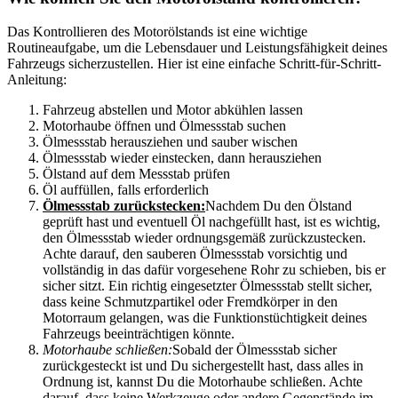
Das Kontrollieren des Motorölstands ist eine wichtige
Routineaufgabe, um die Lebensdauer und Leistungsfähigkeit deines
Fahrzeugs sicherzustellen. Hier ist eine einfache Schritt-für-Schritt-
Anleitung:
Fahrzeug abstellen und Motor abkühlen lassen
Motorhaube öffnen und Ölmessstab suchen
Ölmessstab herausziehen und sauber wischen
Ölmessstab wieder einstecken, dann herausziehen
Ölstand auf dem Messstab prüfen
Öl auffüllen, falls erforderlich
Ölmessstab zurückstecken:
Nachdem Du den Ölstand
geprüft hast und eventuell Öl nachgefüllt hast, ist es wichtig,
den Ölmessstab wieder ordnungsgemäß zurückzustecken.
Achte darauf, den sauberen Ölmessstab vorsichtig und
vollständig in das dafür vorgesehene Rohr zu schieben, bis er
sicher sitzt. Ein richtig eingesetzter Ölmessstab stellt sicher,
dass keine Schmutzpartikel oder Fremdkörper in den
Motorraum gelangen, was die Funktionstüchtigkeit deines
Fahrzeugs beeinträchtigen könnte.
Motorhaube schließen:
Sobald der Ölmessstab sicher
zurückgesteckt ist und Du sichergestellt hast, dass alles in
Ordnung ist, kannst Du die Motorhaube schließen. Achte
darauf, dass keine Werkzeuge oder andere Gegenstände im