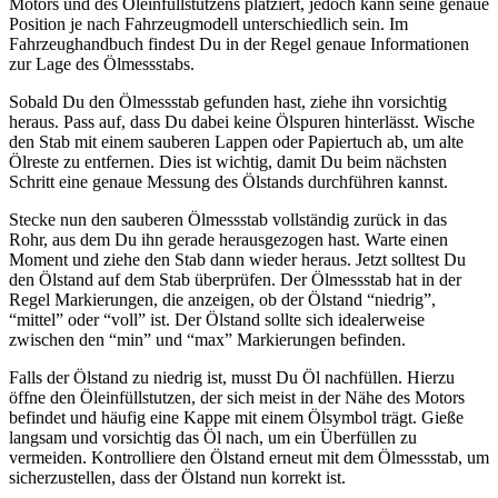
Motors und des Öleinfüllstutzens platziert, jedoch kann seine genaue
Position je nach Fahrzeugmodell unterschiedlich sein. Im
Fahrzeughandbuch findest Du in der Regel genaue Informationen
zur Lage des Ölmessstabs.
Sobald Du den Ölmessstab gefunden hast, ziehe ihn vorsichtig
heraus. Pass auf, dass Du dabei keine Ölspuren hinterlässt. Wische
den Stab mit einem sauberen Lappen oder Papiertuch ab, um alte
Ölreste zu entfernen. Dies ist wichtig, damit Du beim nächsten
Schritt eine genaue Messung des Ölstands durchführen kannst.
Stecke nun den sauberen Ölmessstab vollständig zurück in das
Rohr, aus dem Du ihn gerade herausgezogen hast. Warte einen
Moment und ziehe den Stab dann wieder heraus. Jetzt solltest Du
den Ölstand auf dem Stab überprüfen. Der Ölmessstab hat in der
Regel Markierungen, die anzeigen, ob der Ölstand “niedrig”,
“mittel” oder “voll” ist. Der Ölstand sollte sich idealerweise
zwischen den “min” und “max” Markierungen befinden.
Falls der Ölstand zu niedrig ist, musst Du Öl nachfüllen. Hierzu
öffne den Öleinfüllstutzen, der sich meist in der Nähe des Motors
befindet und häufig eine Kappe mit einem Ölsymbol trägt. Gieße
langsam und vorsichtig das Öl nach, um ein Überfüllen zu
vermeiden. Kontrolliere den Ölstand erneut mit dem Ölmessstab, um
sicherzustellen, dass der Ölstand nun korrekt ist.