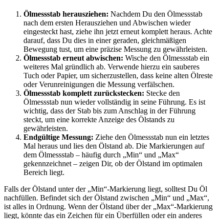
Ölmessstab herausziehen:
Nachdem Du den Ölmessstab
nach dem ersten Herausziehen und Abwischen wieder
eingesteckt hast, ziehe ihn jetzt erneut komplett heraus. Achte
darauf, dass Du dies in einer geraden, gleichmäßigen
Bewegung tust, um eine präzise Messung zu gewährleisten.
Ölmessstab erneut abwischen:
Wische den Ölmessstab ein
weiteres Mal gründlich ab. Verwende hierzu ein sauberes
Tuch oder Papier, um sicherzustellen, dass keine alten Ölreste
oder Verunreinigungen die Messung verfälschen.
Ölmessstab komplett zurückstecken:
Stecke den
Ölmessstab nun wieder vollständig in seine Führung. Es ist
wichtig, dass der Stab bis zum Anschlag in der Führung
steckt, um eine korrekte Anzeige des Ölstands zu
gewährleisten.
Endgültige Messung:
Ziehe den Ölmessstab nun ein letztes
Mal heraus und lies den Ölstand ab. Die Markierungen auf
dem Ölmessstab – häufig durch „Min“ und „Max“
gekennzeichnet – zeigen Dir, ob der Ölstand im optimalen
Bereich liegt.
Falls der Ölstand unter der „Min“-Markierung liegt, solltest Du Öl
nachfüllen. Befindet sich der Ölstand zwischen „Min“ und „Max“,
ist alles in Ordnung. Wenn der Ölstand über der „Max“-Markierung
liegt, könnte das ein Zeichen für ein Überfüllen oder ein anderes