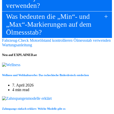
verwenden?
Was bedeuten die „Min“- und
„Max“-Markierungen auf dem
Ölmessstab?
Fahrzeug-Check
Motorölstand kontrollieren
Ölmessstab verwenden
Wartungsanleitung
Neu auf EXPLAINED.at
Wellness und Weltkulturerbe: Das tschechische Bäderdreieck entdecken
7. April 2026
4 min read
Zahnspange einfach erklärt: Welche Modelle gibt es