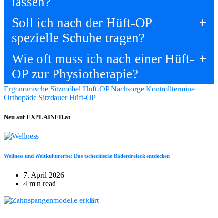
lassen?
Soll ich nach der Hüft-OP
spezielle Schuhe tragen?
Wie oft muss ich nach einer Hüft-
OP zur Physiotherapie?
Ergonomische Sitzmöbel
Hüft-OP Nachsorge
Kontrolltermine
Orthopäde
Sitzdauer Hüft-OP
Neu auf EXPLAINED.at
Wellness und Weltkulturerbe: Das tschechische Bäderdreieck entdecken
7. April 2026
4 min read