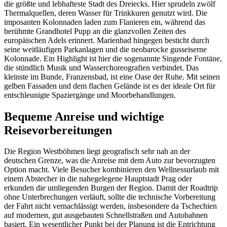
die größte und lebhafteste Stadt des Dreiecks. Hier sprudeln zwölf
Thermalquellen, deren Wasser für Trinkkuren genutzt wird. Die
imposanten Kolonnaden laden zum Flanieren ein, während das
berühmte Grandhotel Pupp an die glanzvollen Zeiten des
europäischen Adels erinnert. Marienbad hingegen besticht durch
seine weitläufigen Parkanlagen und die neobarocke gusseiserne
Kolonnade. Ein Highlight ist hier die sogenannte Singende Fontäne,
die stündlich Musik und Wasserchoreografien verbindet. Das
kleinste im Bunde, Franzensbad, ist eine Oase der Ruhe. Mit seinen
gelben Fassaden und dem flachen Gelände ist es der ideale Ort für
entschleunigte Spaziergänge und Moorbehandlungen.
Bequeme Anreise und wichtige
Reisevorbereitungen
Die Region Westböhmen liegt geografisch sehr nah an der
deutschen Grenze, was die Anreise mit dem Auto zur bevorzugten
Option macht. Viele Besucher kombinieren den Wellnessurlaub mit
einem Abstecher in die nahegelegene Hauptstadt Prag oder
erkunden die umliegenden Burgen der Region. Damit der Roadtrip
ohne Unterbrechungen verläuft, sollte die technische Vorbereitung
der Fahrt nicht vernachlässigt werden, insbesondere da Tschechien
auf modernen, gut ausgebauten Schnellstraßen und Autobahnen
basiert. Ein wesentlicher Punkt bei der Planung ist die Entrichtung