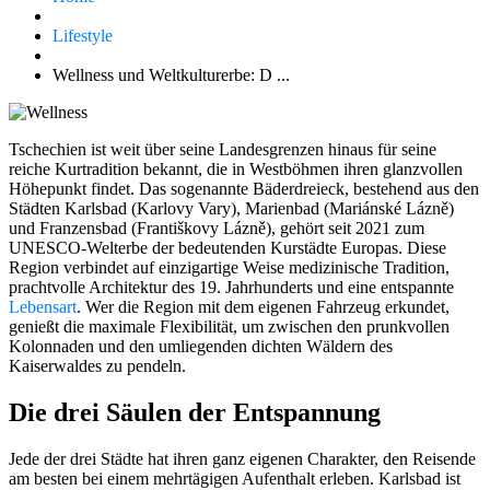
Lifestyle
Wellness und Weltkulturerbe: D ...
Tschechien ist weit über seine Landesgrenzen hinaus für seine
reiche Kurtradition bekannt, die in Westböhmen ihren glanzvollen
Höhepunkt findet. Das sogenannte Bäderdreieck, bestehend aus den
Städten Karlsbad (Karlovy Vary), Marienbad (Mariánské Lázně)
und Franzensbad (Františkovy Lázně), gehört seit 2021 zum
UNESCO-Welterbe der bedeutenden Kurstädte Europas. Diese
Region verbindet auf einzigartige Weise medizinische Tradition,
prachtvolle Architektur des 19. Jahrhunderts und eine entspannte
Lebensart
. Wer die Region mit dem eigenen Fahrzeug erkundet,
genießt die maximale Flexibilität, um zwischen den prunkvollen
Kolonnaden und den umliegenden dichten Wäldern des
Kaiserwaldes zu pendeln.
Die drei Säulen der Entspannung
Jede der drei Städte hat ihren ganz eigenen Charakter, den Reisende
am besten bei einem mehrtägigen Aufenthalt erleben. Karlsbad ist