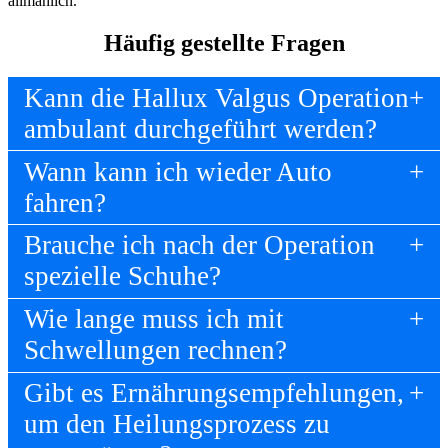
allmählich.
Häufig gestellte Fragen
Kann die Hallux Valgus Operation
ambulant durchgeführt werden?
Wann kann ich wieder Auto
fahren?
Brauche ich nach der Operation
spezielle Schuhe?
Wie lange muss ich mit
Schwellungen rechnen?
Gibt es Ernährungsempfehlungen,
um den Heilungsprozess zu