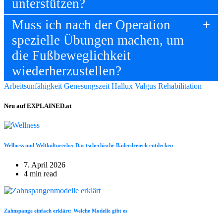
unterstützen?
Muss ich nach der Operation
spezielle Übungen machen, um
die Fußbeweglichkeit
wiederherzustellen?
Arbeitsunfähigkeit
Genesungszeit
Hallux Valgus
Rehabilitation
Neu auf EXPLAINED.at
Wellness und Weltkulturerbe: Das tschechische Bäderdreieck entdecken
7. April 2026
4 min read
Zahnspange einfach erklärt: Welche Modelle gibt es