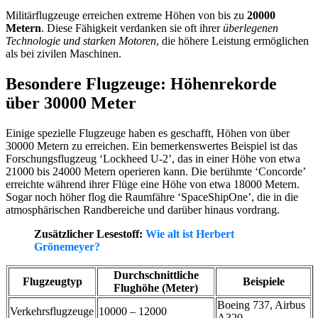
Militärflugzeuge erreichen extreme Höhen von bis zu
20000
Metern
. Diese Fähigkeit verdanken sie oft ihrer
überlegenen
Technologie und starken Motoren
, die höhere Leistung ermöglichen
als bei zivilen Maschinen.
Besondere Flugzeuge: Höhenrekorde
über 30000 Meter
Einige spezielle Flugzeuge haben es geschafft, Höhen von über
30000 Metern zu erreichen. Ein bemerkenswertes Beispiel ist das
Forschungsflugzeug ‘Lockheed U-2’, das in einer Höhe von etwa
21000 bis 24000 Metern operieren kann. Die berühmte ‘Concorde’
erreichte während ihrer Flüge eine Höhe von etwa 18000 Metern.
Sogar noch höher flog die Raumfähre ‘SpaceShipOne’, die in die
atmosphärischen Randbereiche und darüber hinaus vordrang.
Zusätzlicher Lesestoff:
Wie alt ist Herbert
Grönemeyer?
Durchschnittliche
Flugzeugtyp
Beispiele
Flughöhe (Meter)
Boeing 737, Airbus
Verkehrsflugzeuge
10000 – 12000
A320