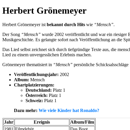
Herbert Grönemeyer
Herbert Grönemeyer ist
bekannt durch Hits
wie
“Mensch”
.
Der Song
“Mensch”
wurde 2002 veröffentlicht und war ein riesiger
Musikgeschichte. Es gelangte sofort nach Veröffentlichung an die Spi
Das Lied selbst zeichnet sich durch tiefgründige Texte aus, die mens
Lied zu einem unvergesslichen Erlebnis machen.
Grönemeyer thematisiert in
“Mensch”
persönliche Schicksalsschläge
Veröffentlichungsjahr:
2002
Album:
Mensch
Chartplatzierungen:
Deutschland:
Platz 1
Österreich:
Platz 1
Schweiz:
Platz 1
Dazu mehr:
Wie viele Kinder hat Ronaldo?
Jahr
Ereignis
Album/Film
1981
Filmdebüt
Das Boot