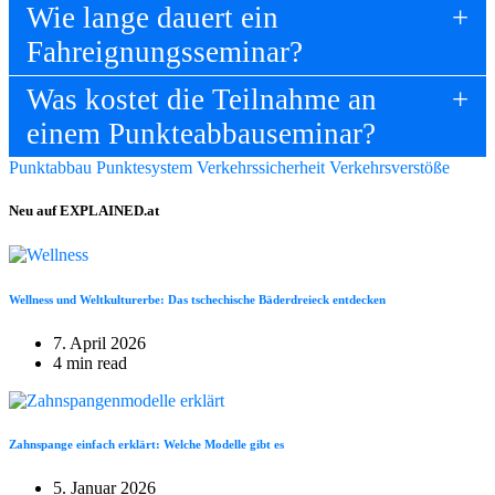
Wie lange dauert ein
Fahreignungsseminar?
Was kostet die Teilnahme an
einem Punkteabbauseminar?
Punktabbau
Punktesystem
Verkehrssicherheit
Verkehrsverstöße
Neu auf EXPLAINED.at
Wellness und Weltkulturerbe: Das tschechische Bäderdreieck entdecken
7. April 2026
4 min read
Zahnspange einfach erklärt: Welche Modelle gibt es
5. Januar 2026