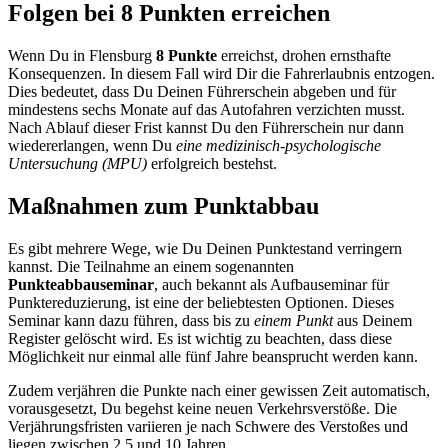
Folgen bei 8 Punkten erreichen
Wenn Du in Flensburg
8 Punkte
erreichst, drohen ernsthafte
Konsequenzen. In diesem Fall wird Dir die Fahrerlaubnis entzogen.
Dies bedeutet, dass Du Deinen Führerschein abgeben und für
mindestens sechs Monate auf das Autofahren verzichten musst.
Nach Ablauf dieser Frist kannst Du den Führerschein nur dann
wiedererlangen, wenn Du
eine medizinisch-psychologische
Untersuchung (MPU)
erfolgreich bestehst.
Maßnahmen zum Punktabbau
Es gibt mehrere Wege, wie Du Deinen Punktestand verringern
kannst. Die Teilnahme an einem sogenannten
Punkteabbauseminar
, auch bekannt als Aufbauseminar für
Punktereduzierung, ist eine der beliebtesten Optionen. Dieses
Seminar kann dazu führen, dass bis zu
einem Punkt
aus Deinem
Register gelöscht wird. Es ist wichtig zu beachten, dass diese
Möglichkeit nur einmal alle fünf Jahre beansprucht werden kann.
Zudem verjähren die Punkte nach einer gewissen Zeit automatisch,
vorausgesetzt, Du begehst keine neuen Verkehrsverstöße. Die
Verjährungsfristen variieren je nach Schwere des Verstoßes und
liegen zwischen 2,5 und 10 Jahren.