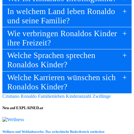
In welchem Land leben Ronaldo
und seine Familie?
Wie verbringen Ronaldos Kinder
ihre Freizeit?
Welche Sprachen sprechen
Ronaldos Kinder?
Welche Karrieren wünschen sich
Ronaldos Kinder?
Cristiano Ronaldo
Familienleben
Kinderanzahl
Zwillinge
Neu auf EXPLAINED.at
Wellness und Weltkulturerbe: Das tschechische Bäderdreieck entdecken