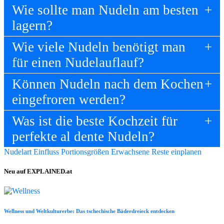
Wie sollte man Nudeln am besten
lagern?
Wie viele Nudeln benötigt man
für einen Nudelauflauf?
Können Nudeln nach dem Kochen
eingefroren werden?
Was ist die beste Kochzeit für
perfekte al dente Nudeln?
Nudelart Einfluss
Portionsgrößen Erwachsene
Reste einplanen
Neu auf EXPLAINED.at
Wellness und Weltkulturerbe: Das tschechische Bäderdreieck entdecken