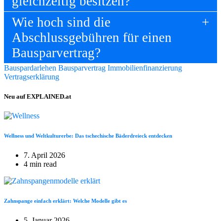
gleichzeitig besitzen?
Wie hoch sind die
Abschlussgebühren für einen
Bausparvertrag?
Bauspardarlehen
Bausparvertrag
Immobilienfinanzierung
Vertragserklärung
Neu auf EXPLAINED.at
Wellness und Weltkulturerbe: Das tschechische Bäderdreieck entdecken
7. April 2026
4 min read
Zahnspange einfach erklärt: Welche Modelle gibt es
5. Januar 2026