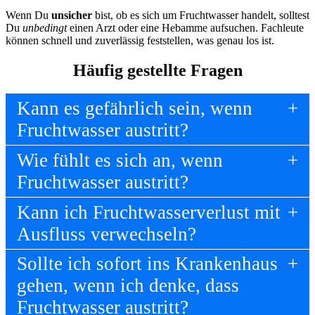
Wenn Du
unsicher
bist, ob es sich um Fruchtwasser handelt, solltest
Du
unbedingt
einen Arzt oder eine Hebamme aufsuchen. Fachleute
können schnell und zuverlässig feststellen, was genau los ist.
Häufig gestellte Fragen
Kann es gefährlich sein, wenn
Fruchtwasser austritt?
Wie fühlt es sich an, wenn
Fruchtwasser austritt?
Kann ich Fruchtwasserverlust mit
Ausfluss verwechseln?
Sollte ich sofort ins Krankenhaus
gehen, wenn ich denke, dass
Fruchtwasser austritt?