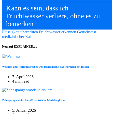
Kann es sein, dass ich
Fruchtwasser verliere, ohne es zu
bemerken?
Flüssigkeit überprüfen
Fruchtwasser erkennen
Geruchstest
medizinischer Rat
Neu auf EXPLAINED.at
Wellness und Weltkulturerbe: Das tschechische Bäderdreieck entdecken
7. April 2026
4 min read
Zahnspange einfach erklärt: Welche Modelle gibt es
5. Januar 2026