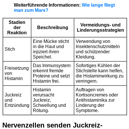
Weiterführende Informationen:
Wie lange fliegt
man zum Mars?
Stadien
Vermeidungs- und
der
Beschreibung
Linderungsstrategien
Reaktion
Eine Mücke sticht
Verwendung von
in die Haut und
Insektenschutzmitteln
Stich
injiziert ihren
und schützender
Speichel.
Kleidung.
Das Immunsystem
Sofortiges Kühlen der
Freisetzung
erkennt fremde
Stichstelle kann helfen,
von
Proteine und setzt
die Histaminwirkung zu
Histamin
Histamin frei.
verringern.
Histamin
Auftragen von
Juckreiz
verursacht
Kortisoncremes oder
und
Juckreiz,
Antihistaminika zur
Entzündung
Schwellung und
Linderung der
Rötung.
Symptome.
Nervenzellen senden Juckreiz-