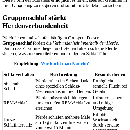
Diese Form des Schlafens ermöglicht es ihnen, stets auf Gefahren in
ihrer Umgebung zu reagieren und somit ihr Überleben zu sichern.
Gruppenschlaf stärkt
Herdenverbundenheit
Pferde leben und schlafen häufig in Gruppen. Dieser
Gruppenschlaf
fördert die
Verbundenheit innerhalb der Herde
.
Durch das Zusammenliegen und -stehen fühlen sich die Pferde
sicherer, was zu einem tieferen und ruhigeren Schlaf führt.
Empfehlung:
Wie kocht man Nudeln?
Schlafverhalten
Beschreibung
Besonderheiten
Pferde ruhen im Stehen dank
Ermöglicht
Stehender
eines speziellen Schloss-
schnelle Flucht bei
Schlaf
Mechanismus in ihren Beinen.
Gefahr.
Pferde müssen sich hinlegen,
Erfordert sichere
REM-Schlaf
um den tiefen REM-Schlaf zu
und ruhige
erreichen.
Umgebung.
Erhöhte
Pferde schlafen mehrere Male
Kurze
Wachsamkeit
am Tag in kurzen Intervallen
Schlafintervalle
durch verteilte
von etwa 15 Minuten.