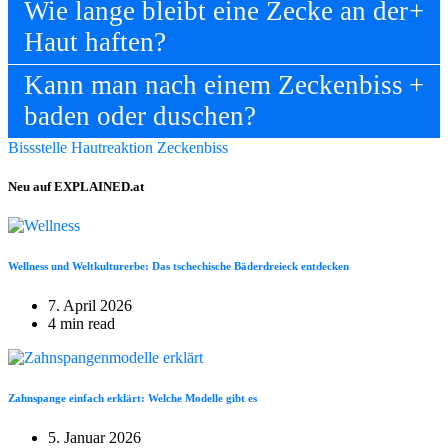
Wie lange bleibt eine Zecke an der
Haut haften?
Kann man nach einem Zeckenbiss
baden oder duschen?
Bissstelle
Hautreaktion
Zeckenbiss
Neu auf EXPLAINED.at
Wellness und Weltkulturerbe: Das tschechische Bäderdreieck entdecken
7. April 2026
4 min read
Zahnspange einfach erklärt: Welche Modelle gibt es
5. Januar 2026