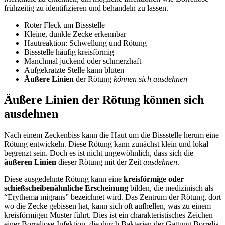
frühzeitig zu identifizieren und behandeln zu lassen.
Roter Fleck um Bissstelle
Kleine, dunkle Zecke erkennbar
Hautreaktion: Schwellung und Rötung
Bissstelle häufig kreisförmig
Manchmal juckend oder schmerzhaft
Aufgekratzte Stelle kann bluten
Äußere Linien
der Rötung
können sich ausdehnen
Äußere Linien der Rötung können sich
ausdehnen
Nach einem Zeckenbiss kann die Haut um die Bissstelle herum eine
Rötung entwickeln. Diese Rötung kann zunächst klein und lokal
begrenzt sein. Doch es ist nicht ungewöhnlich, dass sich die
äußeren Linien
dieser Rötung mit der Zeit
ausdehnen
.
Diese ausgedehnte Rötung kann eine
kreisförmige oder
schießscheibenähnliche Erscheinung
bilden, die medizinisch als
“Erythema migrans” bezeichnet wird. Das Zentrum der Rötung, dort
wo die Zecke gebissen hat, kann sich oft aufhellen, was zu einem
kreisförmigen Muster führt. Dies ist ein charakteristisches Zeichen
einer Borreliose-Infektion, die durch Bakterien der Gattung Borrelia