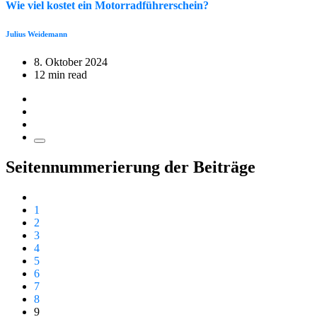
Wie viel kostet ein Motorradführerschein?
Julius Weidemann
8. Oktober 2024
12 min read
Seitennummerierung der Beiträge
1
2
3
4
5
6
7
8
9