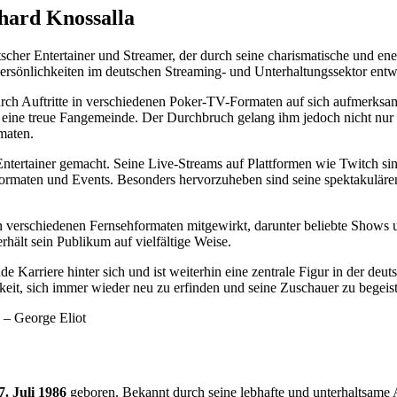
hard Knossalla
eutscher Entertainer und Streamer, der durch seine charismatische und en
n Persönlichkeiten im deutschen Streaming- und Unterhaltungssektor entw
rch Auftritte in verschiedenen Poker-TV-Formaten auf sich aufmerksam. 
 eine treue Fangemeinde. Der Durchbruch gelang ihm jedoch nicht nur
maten.
 Entertainer gemacht. Seine Live-Streams auf Plattformen wie Twitch sind
rmaten und Events. Besonders hervorzuheben sind seine spektakuläre
 in verschiedenen Fernsehformaten mitgewirkt, darunter beliebte Shows
rhält sein Publikum auf vielfältige Weise.
 Karriere hinter sich und ist weiterhin eine zentrale Figur in der deut
gkeit, sich immer wieder neu zu erfinden und seine Zuschauer zu begeist
“ – George Eliot
7. Juli 1986
geboren. Bekannt durch seine lebhafte und unterhaltsame A