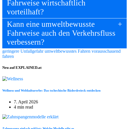
Fahrweise wirtschaftlich
vorteilhaft?
Kann eine umweltbewusste
Fahrweise auch den Verkehrsfluss
verbessern?
geringere Unfallgefahr
umweltbewusstes Fahren
vorausschauend
fahren
Neu auf EXPLAINED.at
Wellness und Weltkulturerbe: Das tschechische Bäderdreieck entdecken
7. April 2026
4 min read
Zahnspange einfach erklärt: Welche Modelle gibt es