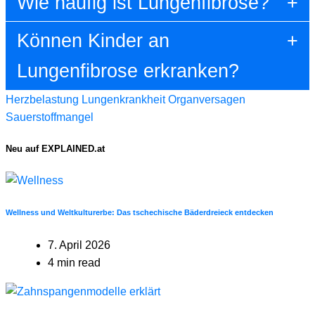
Wie häufig ist Lungenfibrose?
Können Kinder an
Lungenfibrose erkranken?
Herzbelastung
Lungenkrankheit
Organversagen
Sauerstoffmangel
Neu auf EXPLAINED.at
Wellness und Weltkulturerbe: Das tschechische Bäderdreieck entdecken
7. April 2026
4 min read