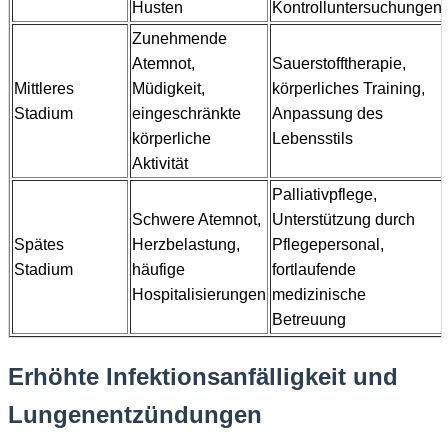
Husten
Kontrolluntersuchungen
Zunehmende
Atemnot,
Sauerstofftherapie,
Mittleres
Müdigkeit,
körperliches Training,
Stadium
eingeschränkte
Anpassung des
körperliche
Lebensstils
Aktivität
Palliativpflege,
Schwere Atemnot,
Unterstützung durch
Spätes
Herzbelastung,
Pflegepersonal,
Stadium
häufige
fortlaufende
Hospitalisierungen
medizinische
Betreuung
Erhöhte Infektionsanfälligkeit und
Lungenentzündungen